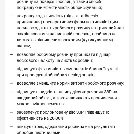
розчину на поверхні рослин, у такий спосіб
покращуючи ефективність обприскування;
покращує адгезивність (від лат. adhaesio –
прилипання) препаративних форм пестицидів і цим
посилює здатність робочого розчину на тривалий час
закріплюватися на листовій поверхні, особливо на
листках з підвищеним восковим (кутикулярним)
шаром;
дозволяє робочому розчину проникати під шар
воскового нальоту на листках рослин;
підвищує ефективність компонентів бакової суміші
при проведенні обробок у період опадів;
дозволяє зменшити норми витрати робочого розчину;
підвищує швидкість впливу діючих речовин ЗЗР на
шкідливий об’єкт, а також швидкість проникнення
макро- і мікроелементів;
забезпечує пролонговану дію ЗЗР і підвищує їх
ефективність на 20-30%;
знижує стрес, одержаний рослинами в результаті
обробок пестицидами.