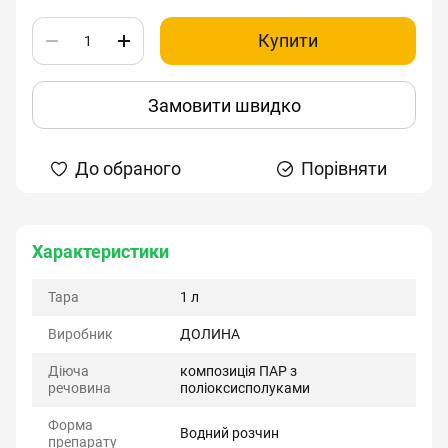
Купити
Замовити швидко
До обраного
Порівняти
Характеристики
Тара
1 л
Виробник
ДОЛИНА
Діюча
композиція ПАР з
речовина
поліоксисполуками
Форма
Водний розчин
препарату