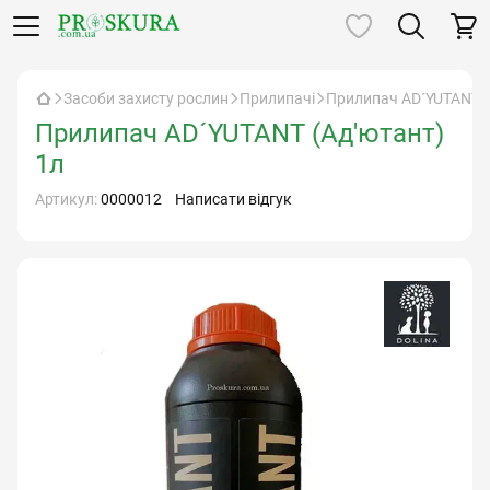
Засоби захисту рослин
Прилипачі
Прилипач AD´YUTANT (
Прилипач AD´YUTANT (Ад'ютант)
1л
Артикул:
0000012
Написати відгук