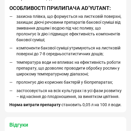
ОСОБЛИВОСТІ ПРИЛИПАЧА AD’YUTANT:
захисна плівка, що формується на листковій поверхні,
захищає діючі речовини препаратів бакової суміші від
змивання дощем і водою під час поливу, що
пролонгує їх дію і підвищує ефективність компонентів
бакової суміші;
компоненти бакової суміші утримуються на листковій
поверхні до 7-8 середньостатистичних дощів;
температура води не впливає на ефективність роботи
препарату, що дозволяє проводити обробку рослин у
широкому температурному діапазоні;
пролонгує дію корисних бактерій у біопрепаратах;
застосовується на всіх культурах і в усі фази розвитку
– від насіння до плодоношення, за винятком цвітіння.
Норма витрати препарату
становить 0,05 л на 100 л води.
Відгуки