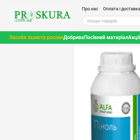
Перейти до основного контенту
Про нас
Оплата і доставк
Засоби захисту рослин
Добрива
Посівний матеріал
Акції