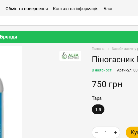
а
Обмін та повернення
Контактна інформація
Блог
Бренди
Головна
Засоби захисту 
Піногасник 
В наявності
Артикул: 0
750 грн
Тара
1 л
Ку