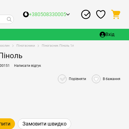
+380508330005
Вхід
рослин
Піногасники
Піногасник Піноль 1л
Піноль
000151
Написати відгук
Порівняти
В бажання
пити
Замовити швидко