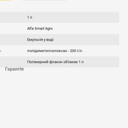
1 л
Alfa Smart Agro
Емульсія у воді
н
полідиметилсилоксан - 200 г/л.
Полімерний флакон об'ємом 1 л
Гарантія