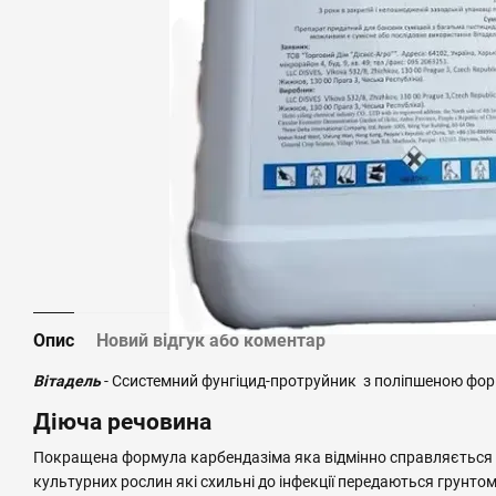
Опис
Новий відгук або коментар
Вітадель
- Ссистемний фунгіцид-протруйник з поліпшеною ф
Діюча речовина
Покращена формула карбендазіма яка відмінно справляється 
культурних рослин які схильні до інфекції передаються грунтом,