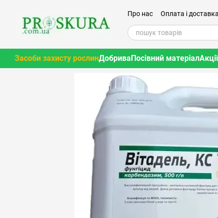
Перейти до основного контенту
Про нас
Оплата і доставк
Засоби захисту рослин
Добрива
Посівний матеріал
Акції