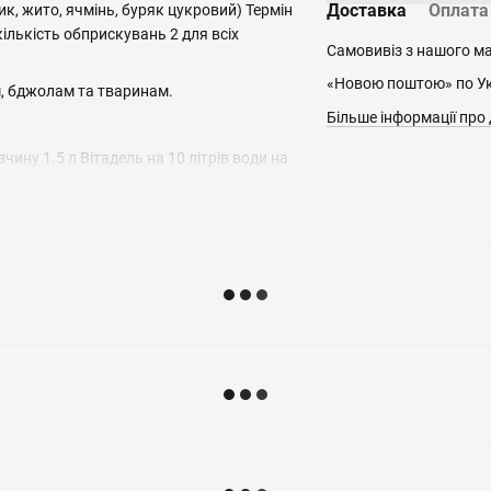
Доставка
Оплата
к, жито, ячмінь, буряк цукровий) Термін
ількість обприскувань 2 для всіх
Самовивіз з нашого м
«Новою поштою» по Укр
м, бджолам та тваринам.
Більше інформації про
ину 1.5 л Вітадель на 10 літрів води на
 від ступеня захворювання рослини.
 способом зрошення.
Обприскування в
Протруєння
період вегетації, л/га
насіння, л/т
іоз
іоз