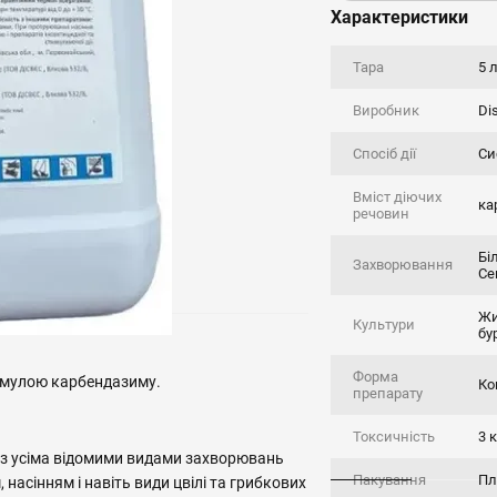
Характеристики
Тара
5 
Виробник
Di
Спосіб дії
Си
Вміст діючих
ка
речовин
Бі
Захворювання
Се
Жи
Культури
бу
Форма
ормулою карбендазиму.
Ко
препарату
Токсичність
3 
з усіма відомими видами захворювань
Пакування
Пл
 насінням і навіть види цвілі та грибкових