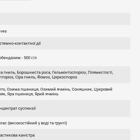
л
sves
стемно-контактної дії
рбендазим - 500 г/л
ла гниль, Борошниста роса, Гельмінтоспоріоз, Плямистості,
пторіоз, Сіра гниль, Фомоз, Церкоспороз
то, Озима пшениця, Озимий ячмінь, Соняшник, Цукровий
ряк, Яра пшениця, Ярий ячмінь
нцентрат суспензії
клас (високостійкий у воді та грунті)
астикова каністра