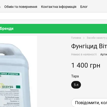
а
Обмін та повернення
Контактна інформація
Блог
Бренди
Головна
Засоби захисту 
Фунгіцид Ві
Немає в наявності
Арти
1 400 грн
Тара
5 л
Повідомити, ко