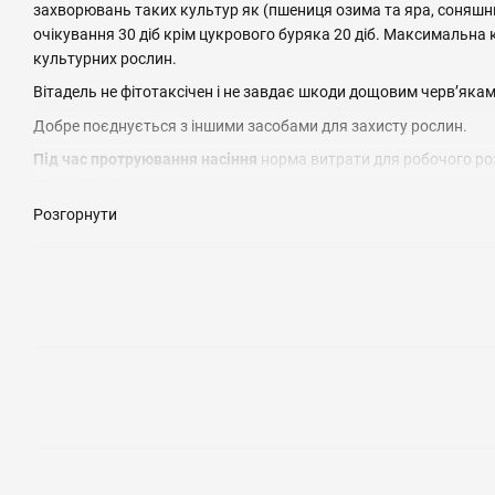
захворювань таких культур як (пшениця озима та яра, соняшни
очікування 30 діб крім цукрового буряка 20 діб. Максимальна к
культурних рослин.
Вітадель не фітотаксічен і не завдає шкоди дощовим черв’яка
Добре поєднується з іншими засобами для захисту рослин.
Під час протруювання насіння
норма витрати для робочого розч
тону насіння.
Розгорнути
Робочий розчин для обприскування
200-400л/га в залежності
Обов’язкова рекомендація обприскування мікрокрапельніим
Регламент застосування
Культура
Цільові об'єкти
Пшениця яра
Борошняна роса септоріоз, гельмінтоспор
Пшениця
Борошняна роса септоріоз, гельмінтоспор