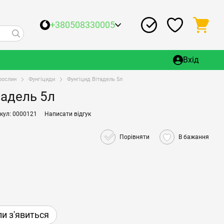
+380508330005
Вхід
рослин
Фунгіциди
Фунгіцид Вітадель 5л
тадель 5л
кул: 0000121
Написати відгук
Порівняти
В бажання
ли з'явиться