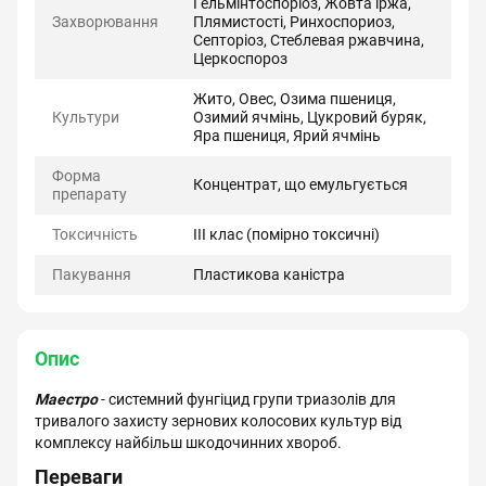
Гельмінтоспоріоз, Жовта іржа,
Захворювання
Плямистості, Ринхоспориоз,
Септоріоз, Стеблевая ржавчина,
Церкоспороз
Жито, Овес, Озима пшениця,
Культури
Озимий ячмінь, Цукровий буряк,
Яра пшениця, Ярий ячмінь
Форма
Концентрат, що емульгується
препарату
Токсичність
ІІІ клас (помірно токсичні)
Пакування
Пластикова каністра
Опис
Маестро
- системний фунгіцид групи триазолів для
тривалого захисту зернових колосових культур від
комплексу найбільш шкодочинних хвороб.
Переваги