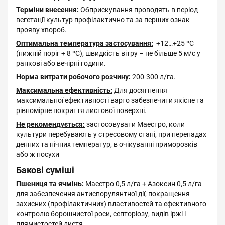
Терміни внесення:
Обприскування проводять в період
вегетації культур профілактично та за перших ознак
прояву хвороб.
Оптимальна температура застосування:
+12…+25 ºС
(нижній поріг + 8 ºС), швидкість вітру – не більше 5 м/с у
ранкові або вечірні години.
Норма витрати робочого розчину:
200-300 л/га.
Максимальна ефективність:
Для досягнення
максимальної ефективності варто забезпечити якісне та
рівномірне покриття листової поверхні.
Не рекомендується:
застосовувати Маестро, коли
культури перебувають у стресовому стані, при перепадах
денних та нічних температур, в очікуванні приморозків
або ж посухи
Бакові суміші
Пшениця та ячмінь:
Маестро 0,5 л/га + Азоксин 0,5 л/га
для забезпечення антиспорулянтної дії, покращення
захисних (профілактичних) властивостей та ефективного
контролю борошнистої роси, септоріозу, видів іржі і
плямистостей листя.