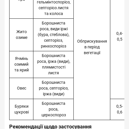
гельмінтоспоріоз,
септоріоз листя
та колоса
Борошниста
роса, види іржі
Жито
0,4-
(бура, стеблова),
озиме
0,5
септоріоз,
Обприскування
ринхоспоріоз
в період
вегетації
Борошниста
Ячмінь
роса, іржа (види),
озимий
плямистості
та ярий
листя
Борошниста
Овес
роса, септоріоз,
іржа (види)
Борошниста
Буряки
0,5-
роса,
цукрові
0,6
церкоспороз
Рекомендації щодо застосування