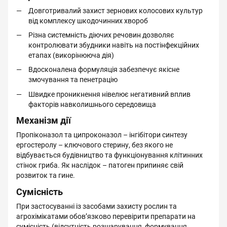
Довготривалий захист зернових колосових культур
від комплексу шкодочинних хвороб
Різна системність діючих речовин дозволяє
контролювати збудники навіть на постінфекційних
етапах (викорінююча дія)
Вдосконалена формуляція забезпечує якісне
змочування та пенетрацію
Швидке проникнення нівелює негативний вплив
факторів навколишнього середовища
Механізм дії
Пропіконазол та ципроконазол – інгібітори синтезу
ергостеролу – ключового стерину, без якого не
відбувається будівництво та функціонування клітинних
стінок гриба. Як наслідок – патоген припиняє свій
розвиток та гине.
Сумісність
При застосуванні із засобами захисту рослин та
агрохімікатами обов’язково перевірити препарати на
сумісність (відсутність розшарування, формування