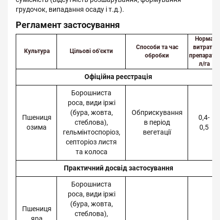
грудочок, випадання осаду і т.д.).
Регламент застосування
Норма
Способи та час
витрати
Культура
Цільові об'єкти
обробки
препарату,
л/га
Офіційна реєстрація
Борошниста
роса, види іржі
(бура, жовта,
Обприскування
Пшениця
0,4-
стеблова),
в період
озима
0,5
гельмінтоспоріоз,
вегетації
септоріоз листя
та колоса
Практичний досвід застосування
Борошниста
роса, види іржі
(бура, жовта,
Пшениця
стеблова),
яра