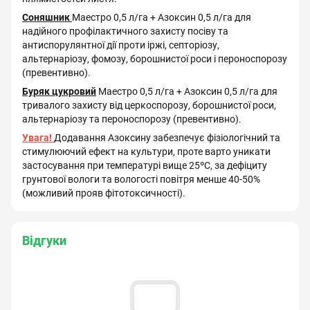
Соняшник
Маестро 0,5 л/га + Азоксин 0,5 л/га для
надійного профілактичного захисту посіву та
антиспорулянтної дії проти іржі, септоріозу,
альтернаріозу, фомозу, борошнистої роси і пероноспорозу
(превентивно).
Буряк цукровий
Маестро 0,5 л/га + Азоксин 0,5 л/га для
тривалого захисту від церкоспорозу, борошнистої роси,
альтернаріозу та пероноспорозу (превентивно).
Увага!
Додавання Азоксину забезпечує фізіологічний та
стимулюючий ефект на культури, проте варто уникати
застосування при температурі вище 25ºC, за дефіциту
грунтової вологи та вологості повітря менше 40-50%
(можливий прояв фітотоксичності).
Відгуки